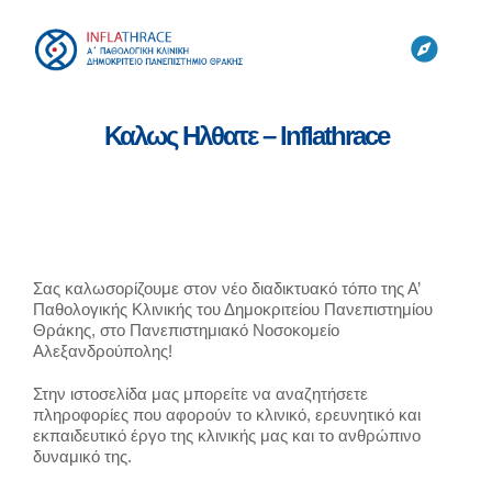
Skip
to
content
Toggl
Navig
Καλως Ηλθατε – Inflathrace
ΚΛΙΝΙΚΗ
ΟΜΑΔΕΣ
ΕΡΓΑΣΤΗΡΙΑ
Σας καλωσορίζουμε στον νέο διαδικτυακό τόπο της Α’
Παθολογικής Κλινικής του Δημοκριτείου Πανεπιστημίου
Θράκης, στο Πανεπιστημιακό Νοσοκομείο
ΕΡΕΥΝΑ
Αλεξανδρούπολης!
Στην ιστοσελίδα μας μπορείτε να αναζητήσετε
πληροφορίες που αφορούν το κλινικό, ερευνητικό και
CYTONET
εκπαιδευτικό έργο της κλινικής μας και το ανθρώπινο
δυναμικό της.