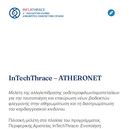
Skip
to
content
Toggl
Navig
ΚΛΙΝΙΚΗ
ΟΜΑΔΕΣ
ΕΡΓΑΣΤΗΡΙΑ
InTechThrace – ATHERONET
ΕΡΕΥΝΑ
Μελέτη της αλληλεπίδρασης ουδετεροφίλων/αιµοπεταλίων
για την ταυτοποίηση και επικύρωση νέων βιοδεικτών
φλεγµονής στην αθηρωµάτωση και τη διαστρωµάτωση
του καρδιαγγειακού κινδύνου.
CYTONET
Πιλοτική μελέτη στα πλαίσια του προγράμματος
Περιφερικής Αριστείας InTechThrace:
Ενοποίηση