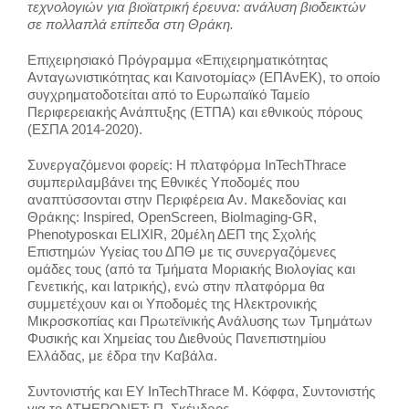
ΕΚΠΑΙΔΕΥΣΗ
τεχνολογιών για βιοϊατρική έρευνα: ανάλυση βιοδεικτών
σε πολλαπλά επίπεδα στη Θράκη.
Επιχειρησιακό Πρόγραμμα «Επιχειρηματικότητας
ΝΕΑ
Ανταγωνιστικότητας και Καινοτομίας» (ΕΠΑνΕΚ), το οποίο
συγχρηματοδοτείται από το Ευρωπαϊκό Ταμείο
Περιφερειακής Ανάπτυξης (ΕΤΠΑ) και εθνικούς πόρους
ΕΠΙΚΟΙΝΩΝΙΑ
(ΕΣΠΑ 2014-2020).
Συνεργαζόμενοι φορείς: Η πλατφόρμα InTechThrace
συμπεριλαμβάνει της Εθνικές Υποδομές που
αναπτύσσονται στην Περιφέρεια Αν. Μακεδονίας και
Θράκης: Inspired, OpenScreen, BioImaging-GR,
Phenotyposκαι ELIXIR, 20μέλη ΔΕΠ της Σχολής
Επιστημών Υγείας του ΔΠΘ με τις συνεργαζόμενες
ομάδες τους (από τα Τμήματα Μοριακής Βιολογίας και
Γενετικής, και Ιατρικής), ενώ στην πλατφόρμα θα
συμμετέχουν και οι Υποδομές της Ηλεκτρονικής
Μικροσκοπίας και Πρωτεϊνικής Ανάλυσης των Τμημάτων
Φυσικής και Χημείας του Διεθνούς Πανεπιστημίου
Ελλάδας, με έδρα την Καβάλα.
Συντονιστής και ΕΥ InTechThrace Μ. Κόφφα, Συντονιστής
για το ΑΤΗΕΡΟΝΕΤ: Π. Σκένδρος