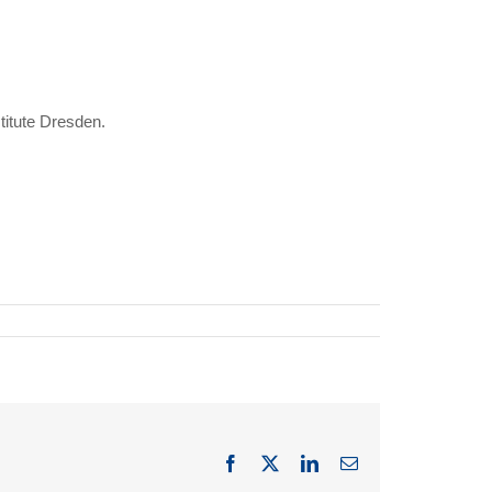
itute Dresden.
Facebook
X
LinkedIn
Email