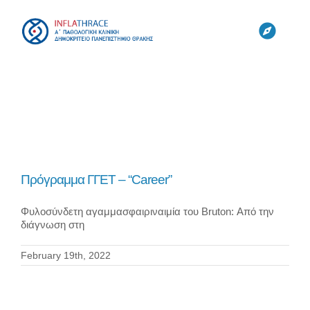
Skip
to
content
Toggl
Navig
ΚΛΙΝΙΚΗ
ΟΜΑΔΕΣ
ΕΡΓΑΣΤΗΡΙΑ
Πρόγραμμα ΓΓΕΤ – “Career”
Φυλοσύνδετη αγαμμασφαιριναιμία του Bruton: Από την
ΕΡΕΥΝΑ
διάγνωση στη
February 19th, 2022
CYTONET